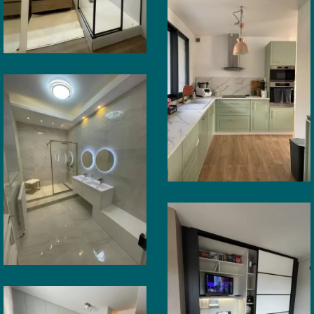
en main
Pau
CUISINE
Rénovation
Cuisine
Pau
Centre-
ville
SALLE DE BAIN
Rénovation
salle de
bain Pau
(64)
AGENCEMENT