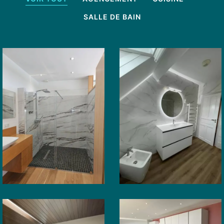
SALLE DE BAIN
SALLE DE BAIN
Rénovation
SALLE DE BAIN
de salles
Rénovation
d’eau près
salle de
de Pau
bain
(64)
Navarrenx
CUISINE
Cuisine