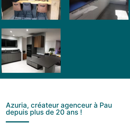
Lacommande
cuisine –
(Pau)
Idron
CUISINE
Cuisine
équipée
– Pau
Lons
(64)
Azuria, créateur agenceur à Pau
depuis plus de 20 ans !