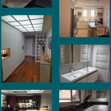
Aussevielle
CUISINE
Rénovation
cuisine –
Morlaas
SALLE DE BAIN
Rénovation
AGENCEMENT
Rénovation
salle de
agencement
bain – Pau
– Pau
Morlaas
CUISINE
Rénovation
CUISINE
cuisine –
Rénovation